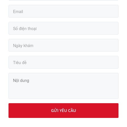
GỬI YÊU CẦU