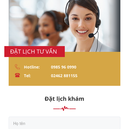
ĐẶT LỊCH TƯ VẤN
Hotline:
0985 96 0990
Tel:
02462 881155
Đặt lịch khám