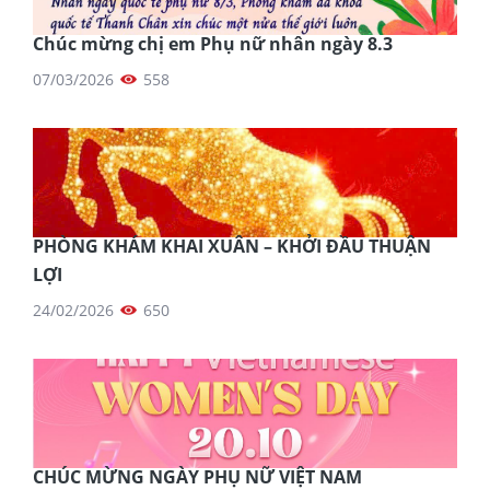
Chúc mừng chị em Phụ nữ nhân ngày 8.3
07/03/2026
558
PHÒNG KHÁM KHAI XUÂN – KHỞI ĐẦU THUẬN
LỢI
24/02/2026
650
CHÚC MỪNG NGÀY PHỤ NỮ VIỆT NAM