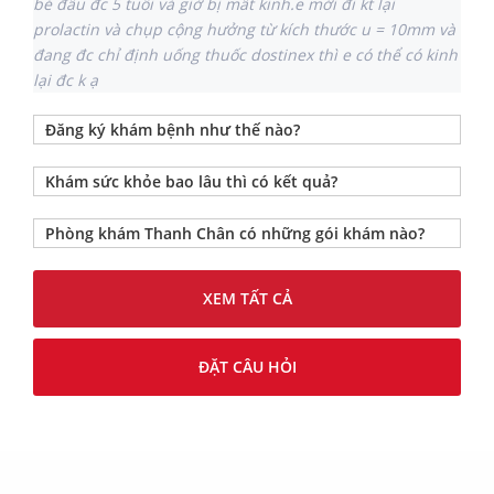
bé đầu đc 5 tuổi và giờ bị mất kinh.e mới đi kt lại
prolactin và chụp cộng hưởng từ kích thước u = 10mm và
đang đc chỉ định uống thuốc dostinex thì e có thể có kinh
lại đc k ạ
Đăng ký khám bệnh như thế nào?
Khám sức khỏe bao lâu thì có kết quả?
Phòng khám Thanh Chân có những gói khám nào?
XEM TẤT CẢ
ĐẶT CÂU HỎI