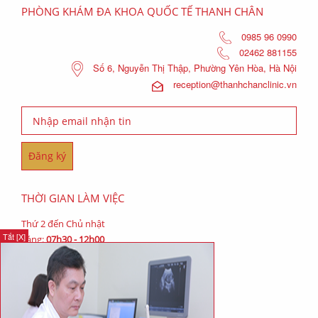
PHÒNG KHÁM ĐA KHOA QUỐC TẾ THANH CHÂN
0985 96 0990
02462 881155
Số 6, Nguyễn Thị Thập, Phường Yên Hòa, Hà Nội
reception@thanhchanclinic.vn
THỜI GIAN LÀM VIỆC
Thứ 2 đến Chủ nhật
Tắt [X]
Sáng:
07h30 - 12h00
Chiều:
13h30 - 17h00