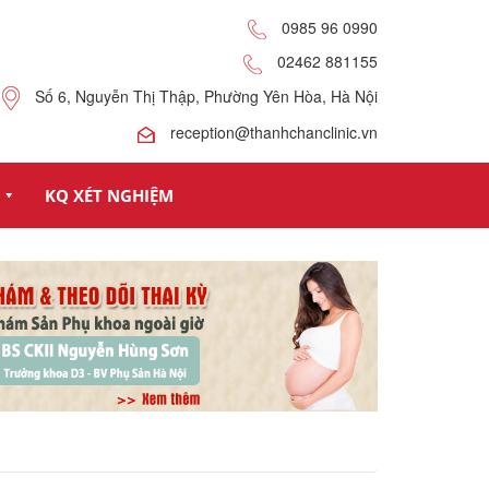
0985 96 0990
02462 881155
Số 6, Nguyễn Thị Thập, Phường Yên Hòa, Hà Nội
reception@thanhchanclinic.vn
KQ XÉT NGHIỆM