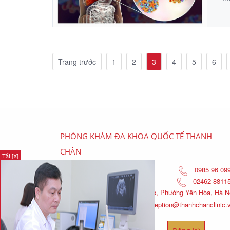
Trang trước
1
2
3
4
5
6
PHÒNG KHÁM ĐA KHOA QUỐC TẾ THANH
CHÂN
Tắt [X]
0985 96 09
02462 8811
Số 6, Nguyễn Thị Thập, Phường Yên Hòa, Hà N
reception@thanhchanclinic.