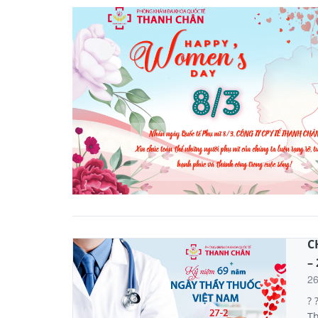
C
–
2
? 
Th