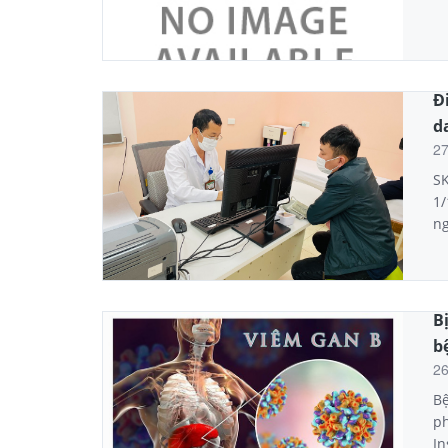
Đ
d
2
SK
1/
ng
B
b
2
Bệ
ph
In