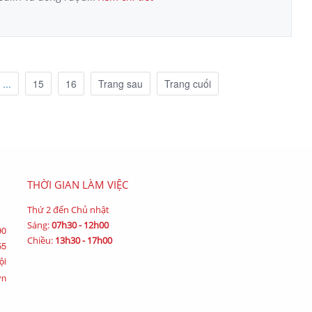
...
15
16
Trang sau
Trang cuối
THỜI GIAN LÀM VIỆC
Thứ 2 đến Chủ nhật
Sáng:
07h30 - 12h00
90
Chiều:
13h30 - 17h00
55
ội
vn