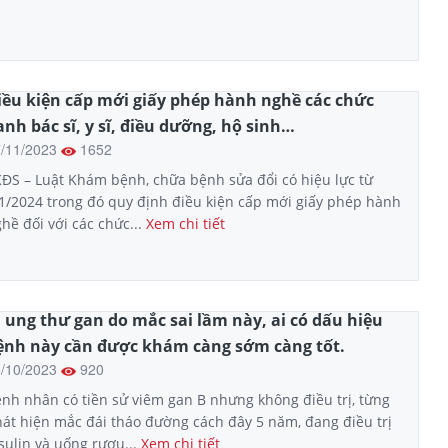
iều kiện cấp mới giấy phép hành nghề các chức
anh bác sĩ, y sĩ, điều dưỡng, hộ sinh…
7/11/2023
1652
ĐS – Luật Khám bệnh, chữa bệnh sửa đổi có hiệu lực từ
1/2024 trong đó quy định điều kiện cấp mới giấy phép hành
hề đối với các chức...
Xem chi tiết
ị ung thư gan do mắc sai lầm này, ai có dấu hiệu
ệnh này cần được khám càng sớm càng tốt.
6/10/2023
920
nh nhân có tiền sử viêm gan B nhưng không điều trị, từng
át hiện mắc đái tháo đường cách đây 5 năm, đang điều trị
sulin và uống rượu...
Xem chi tiết