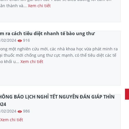
ân thành và...
Xem chi tiết
ìm ra cách tiêu diệt nhanh tế bào ung thư
9/02/2024
916
rong một nghiên cứu mới, các nhà khoa học vừa phát minh ra
ại thuốc mới chống ung thư cực mạnh, có thể tiêu diệt các tế
o khối u...
Xem chi tiết
HÔNG BÁO LỊCH NGHỈ TẾT NGUYÊN ĐÁN GIÁP THÌN
024
5/02/2024
986
Xem chi tiết