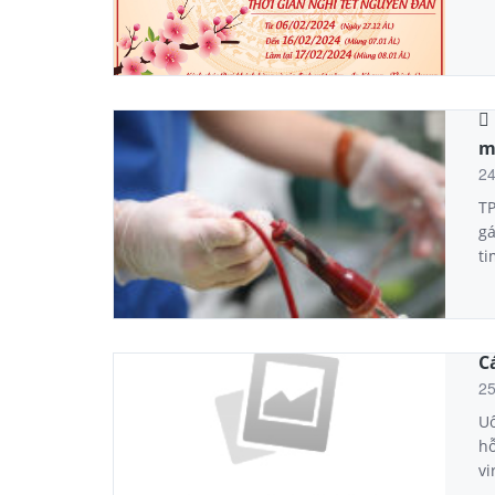

m
2
TP
gá
ti
C
2
Uố
hỗ
vi