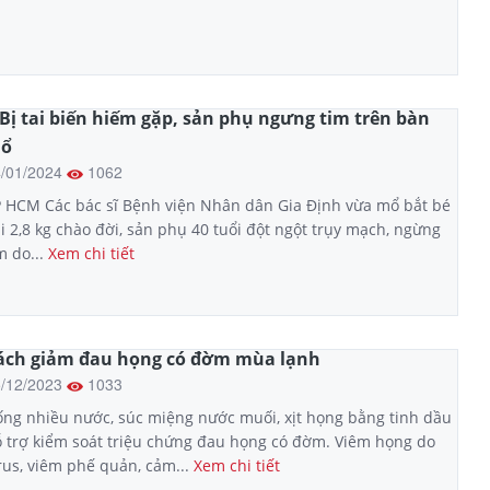
 Bị tai biến hiếm gặp, sản phụ ngưng tim trên bàn
ổ
4/01/2024
1062
 HCM Các bác sĩ Bệnh viện Nhân dân Gia Định vừa mổ bắt bé
i 2,8 kg chào đời, sản phụ 40 tuổi đột ngột trụy mạch, ngừng
m do...
Xem chi tiết
ách giảm đau họng có đờm mùa lạnh
5/12/2023
1033
ng nhiều nước, súc miệng nước muối, xịt họng bằng tinh dầu
 trợ kiểm soát triệu chứng đau họng có đờm. Viêm họng do
rus, viêm phế quản, cảm...
Xem chi tiết