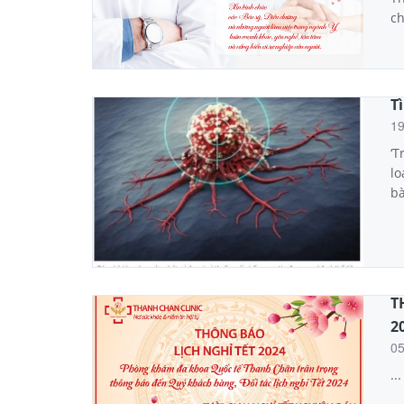
ch
T
1
‘T
lo
bà
T
2
0
...