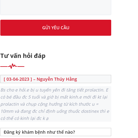
GỬI YÊU CẦU
Tư vấn hỏi đáp
[ 03-04-2023 ] – Nguyễn Thúy Hằng
Bs cho e hỏi.e bị u tuyến yên đi tăng tiết prolactin. E
có bé đầu đc 5 tuổi và giờ bị mất kinh.e mới đi kt lại
prolactin và chụp cộng hưởng từ kích thước u =
10mm và đang đc chỉ định uống thuốc dostinex thì e
có thể có kinh lại đc k ạ
Đăng ký khám bệnh như thế nào?