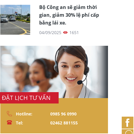
Bộ Công an sẽ giảm thời
gian, giảm 30% lệ phí cấp
bằng lái xe.
04/09/2025
1651
ĐẶT LỊCH TƯ VẤN
Hotline:
0985 96 0990
Tel:
02462 881155